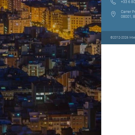
+33 6 80
Carrer P
08001, 
©2012-2026 Inten