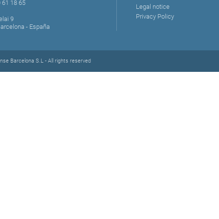
 61 18 65
Legal notice
Privacy Policy
elai 9
Barcelona - España
se Barcelona S.L - All rights reserved